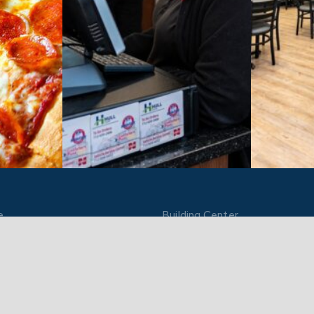
e
Building Center
 St
917 Main St
51239
Hull, IA 51239
.2831
712.439.2850
:30am-5pm
M-F: 7am-5:30pm
nal Hours
Sat: 7am-10am