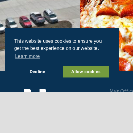
This website uses cookies to ensure you
get the best experience on our website.
Learn more
Decline
Allow cookies
Main Offic
805 Elm
Hull, IA 
712.439
M-F: 7
+ Seaso