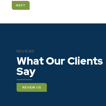
NEXT
T ONLY A GAS STATION, BUT A
REVIEWS
PAIR SHOP, BRILLIANT!
What Our Clients
Say
M.
REVIEW US