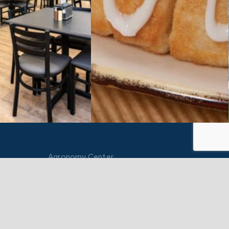
Agronomy Center
1312 Milwaukee Rd
Hull, IA 51239
712.439.2831
M-F: 7am-5:30pm
+ Seasonal Hours